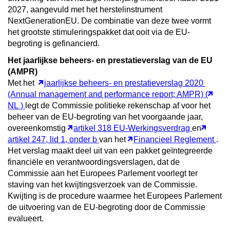
2027, aangevuld met het herstelinstrument
NextGenerationEU. De combinatie van deze twee vormt
het grootste stimuleringspakket dat ooit via de EU-
begroting is gefinancierd.
Het jaarlijkse beheers- en prestatieverslag van de EU
(AMPR)
Met het
jaarlijkse beheers- en prestatieverslag
2020
(Annual management and performance report; AMPR) (
NL
)
legt de Commissie politieke rekenschap af voor het
beheer van de EU-begroting van het voorgaande jaar,
overeenkomstig
artikel 318 EU-Werkingsverdrag
en
artikel 247, lid 1, onder b
van het
Financieel Reglement
.
Het verslag maakt deel uit van een pakket geïntegreerde
financiële en verantwoordingsverslagen, dat de
Commissie aan het Europees Parlement voorlegt ter
staving van het kwijtingsverzoek van de Commissie.
Kwijting is de procedure waarmee het Europees Parlement
de uitvoering van de EU-begroting door de Commissie
evalueert.