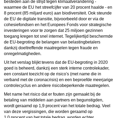
besteden aan de strijd tegen klimaatverandering -
waarmee de EU het streefcijfer van 20 procent haalde - en
8 procent (85 miljard euro) aan biodiversiteit. Ook steunde
de EU de digitale transitie, bijvoorbeeld door er via de
cohesiefondsen en het Europees Fonds voor strategische
investeringen voor te zorgen dat 25 miljoen gezinnen
toegang kregen tot snel internet. Tegelijkertijd beschermde
de EU-begroting de belangen van belastingbetalers
dankzij doeltreffende maatregelen tegen fraude en
onregelmatigheden.
Uit het verslag blijkt tevens dat de EU-begroting in 2020
goed is beheerd, dankzij een sterk interne controlekader,
een constant toezicht op de risico's (met name die in
verband met de coronacrisis) en een beproefde meerjarige
controlecyclus en andere risicobeperkende maatregelen.
Met name het risico dat er fouten zijn gemaakt bij de
betaling van middelen aan partners en begunstigden,
wordt geraamd op 1,9 procent van het totale bedrag. Veel
van deze vergissingen, die worden geraamd op
1,0 procent van het totale bedrag, worden echter