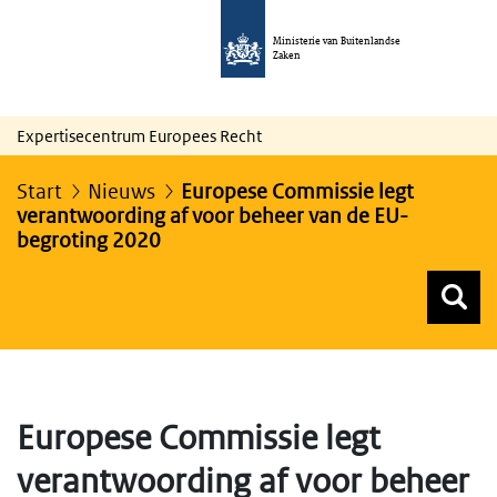
Ministerie van Buitenlandse
Zaken
Expertisecentrum Europees Recht
Start
Nieuws
Europese Commissie legt
verantwoording af voor beheer van de EU-
begroting 2020
Z
Z
Top menu zoeken
Europese Commissie legt
verantwoording af voor beheer