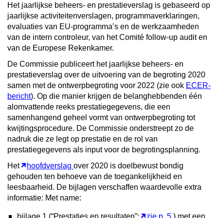
Het jaarlijkse beheers- en prestatieverslag is gebaseerd op
jaarlijkse activiteitenverslagen, programmaverklaringen,
evaluaties van EU-programma’s en de werkzaamheden
van de intern controleur, van het Comité follow-up audit en
van de Europese Rekenkamer.
De Commissie publiceert het jaarlijkse beheers- en
prestatieverslag over de uitvoering van de begroting 2020
samen met de ontwerpbegroting voor 2022 (zie ook
ECER-
bericht
). Op die manier krijgen de belanghebbenden één
alomvattende reeks prestatiegegevens, die een
samenhangend geheel vormt van ontwerpbegroting tot
kwijtingsprocedure. De Commissie onderstreept zo de
nadruk die ze legt op prestatie en de rol van
prestatiegegevens als input voor de begrotingsplanning.
Het
hoofdverslag
over 2020 is doelbewust bondig
gehouden ten behoeve van de toegankelijkheid en
leesbaarheid. De bijlagen verschaffen waardevolle extra
informatie: Met name:
bijlage 1 (“Prestaties en resultaten”;
zie p. 5
) met een