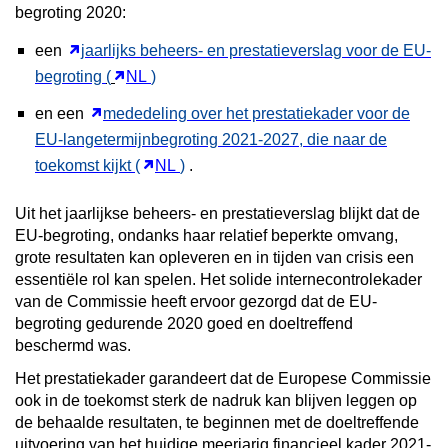
begroting 2020:
een
jaarlijks beheers- en prestatieverslag voor de EU-
begroting
(
NL
)
en een
mededeling over het prestatiekader voor de
EU-langetermijnbegroting 2021-2027, die naar de
toekomst kijkt
(
NL
)
.
Uit het jaarlijkse beheers- en prestatieverslag blijkt dat de
EU-begroting, ondanks haar relatief beperkte omvang,
grote resultaten kan opleveren en in tijden van crisis een
essentiële rol kan spelen. Het solide internecontrolekader
van de Commissie heeft ervoor gezorgd dat de EU-
begroting gedurende 2020 goed en doeltreffend
beschermd was.
Het prestatiekader garandeert dat de Europese Commissie
ook in de toekomst sterk de nadruk kan blijven leggen op
de behaalde resultaten, te beginnen met de doeltreffende
uitvoering van het huidige meerjarig financieel kader 2021-