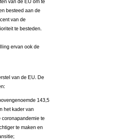
eiten van de EU om te
rden besteed aan de
ocent van de
riteit te besteden.
lling ervan ook de
erstel van de EU. De
en:
et bovengenoemde 143,5
n het kader van
e coronapandemie te
htiger te maken en
nsitie;