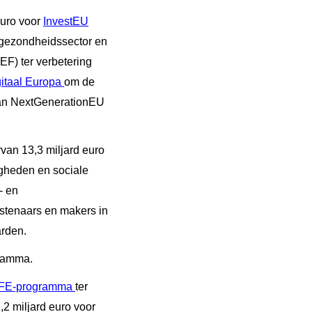
euro voor
InvestEU
e gezondheidssector en
EF) ter verbetering
itaal Europa
om de
 van NextGenerationEU
rvan 13,3 miljard euro
igheden en sociale
- en
nstenaars en makers in
arden.
gramma.
IFE-programma
ter
2 miljard euro voor