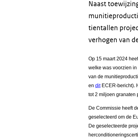
Naast toewijzin
munitieproducti
tientallen proje
verhogen van de
Op 15 maart 2024 heef
welke was voorzien in
van de munitieproduct
en
dit
ECER-bericht). H
tot 2 miljoen granaten 
De Commissie heeft de
geselecteerd om de Eur
De geselecteerde projec
herconditioneringscert