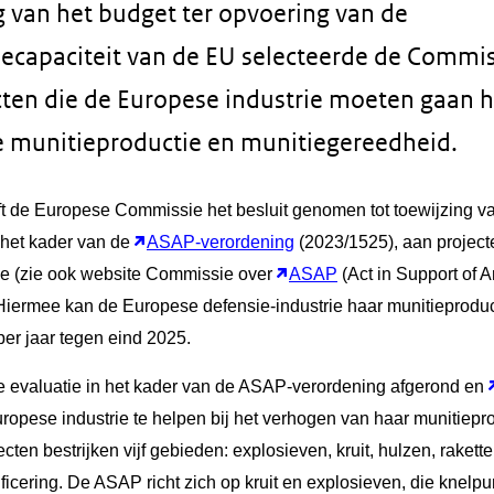
g van het budget ter opvoering van de
ecapaciteit van de EU selecteerde de Commis
cten die de Europese industrie moeten gaan h
 munitieproductie en munitiegereedheid.
t de Europese Commissie het besluit genomen tot toewijzing va
 het kader van de
ASAP-verordening
(2023/1525), aan project
ie (zie ook website Commissie over
ASAP
(Act in Support of 
iermee kan de Europese defensie-industrie haar munitieproduc
per jaar tegen eind 2025.
 evaluatie in het kader van de ASAP-verordening afgerond en
opese industrie te helpen bij het verhogen van haar munitiepr
ten bestrijken vijf gebieden: explosieven, kruit, hulzen, rakette
ificering. De ASAP richt zich op kruit en explosieven, die knel