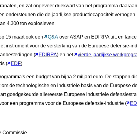
granaten, en zal ongeveer driekwart van het programma daaraa
en ondersteunen die de jaarlijkse productiecapaciteit verhoge
dan 4.300 ton explosieven.
op 15 maart ook een
Q&A
over ASAP en EDIRPA uit, en lance
et instrument voor de versterking van de Europese defensie-ind
anbestedingen (
EDIRPA
) en het
vierde jaarlijkse werkprog
ds (
EDF
).
gramma's een budget van bijna 2 miljard euro. De stappen die 
om de technologische en industriële basis van de Europese def
rt goedgekeurde allereerste Europese industriële defensiestrat
 voor een programma voor de Europese defensie-industrie (
ED
e Commissie