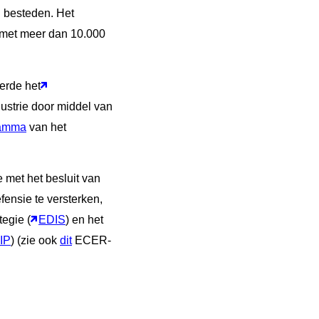
n besteden. Het
n met meer dan 10.000
erde het
ustrie door middel van
ramma
van het
met het besluit van
ensie te versterken,
egie (
EDIS
) en het
IP
) (zie ook
dit
ECER-