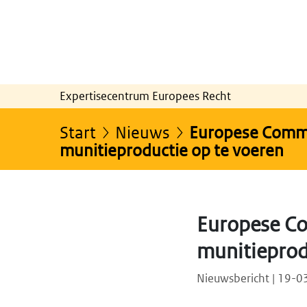
Expertisecentrum Europees Recht
Start
Nieuws
Europese Commis
munitieproductie op te voeren
Europese Co
munitieprod
Nieuwsbericht | 19-