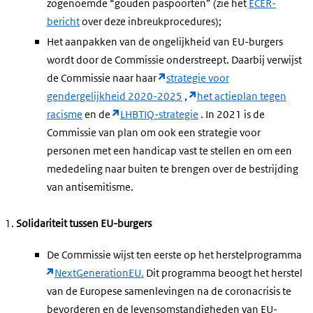
zogenoemde “gouden paspoorten” (zie het
ECER-
bericht
over deze inbreukprocedures);
Het aanpakken van de ongelijkheid van EU-burgers
wordt door de Commissie onderstreept. Daarbij verwijst
de Commissie naar haar
strategie voor
gendergelijkheid 2020-2025
,
het actieplan tegen
racisme
en de
LHBTIQ-strategie
. In 2021 is de
Commissie van plan om ook een strategie voor
personen met een handicap vast te stellen en om een
mededeling naar buiten te brengen over de bestrijding
van antisemitisme.
Solidariteit tussen EU-burgers
De Commissie wijst ten eerste op het herstelprogramma
NextGenerationEU.
Dit programma beoogt het herstel
van de Europese samenlevingen na de coronacrisis te
bevorderen en de levensomstandigheden van EU-