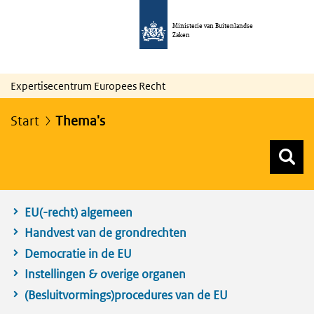
Ministerie van Buitenlandse
Zaken
Expertisecentrum Europees Recht
Start
Thema's
Z
Z
Top menu zoeken
EU(-recht) algemeen
Handvest van de grondrechten
Democratie in de EU
Instellingen & overige organen
(Besluitvormings)procedures van de EU