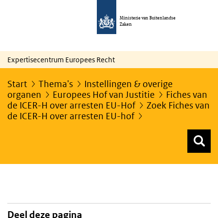
Ministerie van Buitenlandse
Zaken
Expertisecentrum Europees Recht
Start
Thema's
Instellingen & overige
organen
Europees Hof van Justitie
Fiches van
de ICER-H over arresten EU-Hof
Zoek Fiches van
de ICER-H over arresten EU-hof
Z
Z
Top menu zoeken
Deel deze pagina