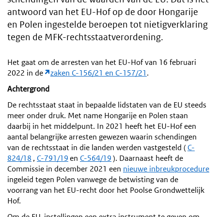
antwoord van het EU-Hof op de door Hongarije
en Polen ingestelde beroepen tot nietigverklaring
tegen de MFK-rechtsstaatverordening.
Het gaat om de arresten van het EU-Hof van 16 februari
2022 in de
zaken C-156/21 en C-157/21
.
Achtergrond
De rechtsstaat staat in bepaalde lidstaten van de EU steeds
meer onder druk. Met name Hongarije en Polen staan
daarbij in het middelpunt. In 2021 heeft het EU-Hof een
aantal belangrijke arresten gewezen waarin schendingen
van de rechtsstaat in die landen werden vastgesteld (
C-
824/18
,
C-791/19
en
C-564/19
). Daarnaast heeft de
Commissie in december 2021 een
nieuwe inbreukprocedure
ingeleid tegen Polen vanwege de betwisting van de
voorrang van het EU-recht door het Poolse Grondwettelijk
Hof.
Om de EU-instellingen een extra instrument te geven om