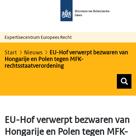
Ministerie van Buitenlandse
Zaken
Expertisecentrum Europees Recht
Start
Nieuws
EU-Hof verwerpt bezwaren van
Hongarije en Polen tegen MFK-
rechtsstaatverordening
Z
Z
Top menu zoeken
EU-Hof verwerpt bezwaren van
Hongarije en Polen tegen MFK-