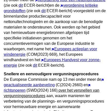
(zie ook
dit
ECER-bericht)en de
verordening kritieke
grondstoffen
(zie ook
dit
ECER-bericht) voorgesteld om de
binnenlandse productiecapaciteit voor
nettonultechnologieën en de aankoop van de benodigde
materialen te ondersteunen. Ook werden op het gebied
van hernieuwbare energiebronnen afgelopen tijd
specifieke initiatieven genomen om het
concurrentievermogen van de Europese industrie te
waarborgen, met name het
Europees actieplan voor
windenergie
(COM(2023) 669), het Europees
windhandvest en het
Europees Handvest voor zonne-
energie
(zie ook
dit
ECER-bericht).
Snellere en eenvoudigere vergunningsprocedures
De Europese Commissie nam op 13 mei onder meer
de
geactualiseerde aanbeveling
(C(2024) 2660) en
richtsnoeren
(SWD(2024) 166)
over het versnellen van
vergunningsprocedures
aan, waarin manieren ter
verbetering van de plannings- en vergunningsprocedures
voor hernieuwbare energie en aanverwante