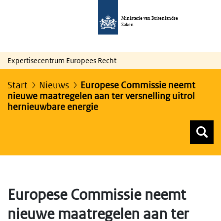
Ministerie van Buitenlandse
Zaken
Expertisecentrum Europees Recht
Start
Nieuws
Europese Commissie neemt
nieuwe maatregelen aan ter versnelling uitrol
hernieuwbare energie
Z
Z
Top menu zoeken
Europese Commissie neemt
nieuwe maatregelen aan ter