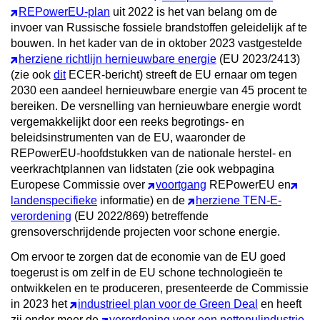
REPowerEU-plan
uit 2022 is het van belang om de
invoer van Russische fossiele brandstoffen geleidelijk af te
bouwen. In het kader van de in oktober 2023 vastgestelde
herziene richtlijn hernieuwbare energie
(EU 2023/2413)
(zie ook
dit
ECER-bericht) streeft de EU ernaar om tegen
2030 een aandeel hernieuwbare energie van 45 procent te
bereiken. De versnelling van hernieuwbare energie wordt
vergemakkelijkt door een reeks begrotings- en
beleidsinstrumenten van de EU, waaronder de
REPowerEU-hoofdstukken van de nationale herstel- en
veerkrachtplannen van lidstaten (zie ook webpagina
Europese Commissie over
voortgang
REPowerEU en
landenspecifieke
informatie) en de
herziene TEN-E-
verordening
(EU 2022/869) betreffende
grensoverschrijdende projecten voor schone energie.
Om ervoor te zorgen dat de economie van de EU goed
toegerust is om zelf in de EU schone technologieën te
ontwikkelen en te produceren, presenteerde de Commissie
in 2023 het
industrieel plan voor de Green Deal
en heeft
zij onder meer de
verordening voor een nettonulindustrie