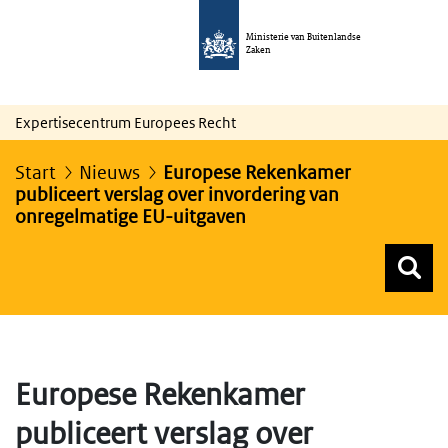
Ministerie van Buitenlandse
Zaken
Expertisecentrum Europees Recht
Start
Nieuws
Europese Rekenkamer
publiceert verslag over invordering van
onregelmatige EU-uitgaven
Z
Z
Top menu zoeken
Europese Rekenkamer
publiceert verslag over