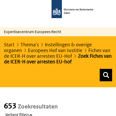
Ministerie van Buitenlandse
Zaken
Expertisecentrum Europees Recht
Start
Thema's
Instellingen & overige
organen
Europees Hof van Justitie
Fiches van
de ICER-H over arresten EU-Hof
Zoek Fiches van
de ICER-H over arresten EU-hof
Z
Z
Top menu zoeken
653
Zoekresultaten
Verberg filters