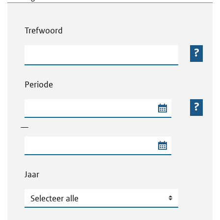
Webcontent zoeken
Trefwoord
Trefwoord
Periode
Begindatum van de periode
—
Einddatum van de periode
Jaar
Jaar